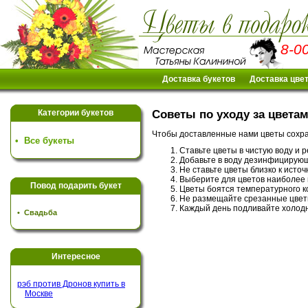
8-0
Доставка букетов
Доставка цве
Категории букетов
Советы по уходу за цвета
Чтобы доставленные нами цветы сохра
•
Все букеты
Ставьте цветы в чистую воду и 
Добавьте в воду дезинфицирующ
Не ставьте цветы близко к исто
Выберите для цветов наиболее 
Повод подарить букет
Цветы боятся температурного ко
Не размещайте срезанные цвет
Каждый день подливайте холодно
•
Свадьба
Интересное
рэб против Дронов купить в
Москве